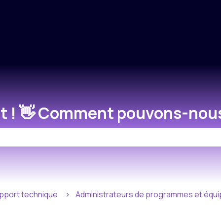
 les traductions
t ! 👋 Comment pouvons-nous
hamp de recherche est vide.
pport technique
Administrateurs de programmes et équi