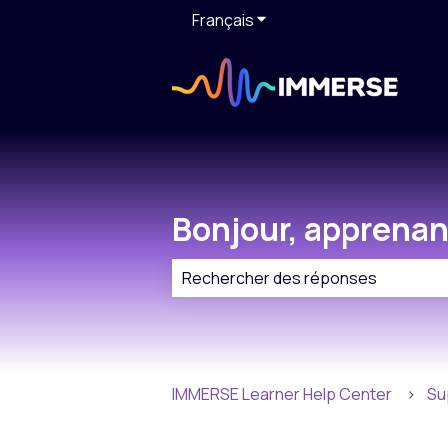
Français
Afficher le sous-menu pour
Bonjour, apprenan
Il n'y a aucune suggestion car le c
IMMERSE Learner Help Center
Su