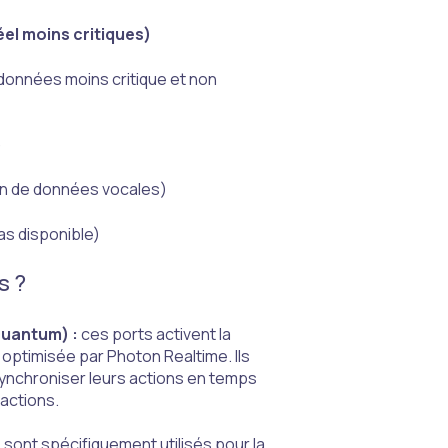
el moins critiques)
 données moins critique et non
)
ion de données vocales)
as disponible)
s ?
Quantum) :
ces ports activent la
, optimisée par Photon Realtime. Ils
synchroniser leurs actions en temps
ractions.
 sont spécifiquement utilisés pour la