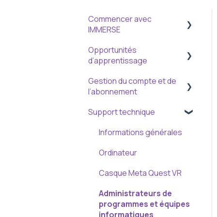
Commencer avec
IMMERSE
Opportunités
Créer un compte
d’apprentissage
Découvrir la plateforme
Gestion du compte et de
Apprentissage à ton
l’abonnement
rythme
Support technique
Cours en direct
Mettre à jour les infos ou
paramètres du compte
Suivi des progrès et
Informations générales
révisions
Gérer l’abonnement et la
Ordinateur
facturation
Opportunités sociales et
Casque Meta Quest VR
communautaires
Administrateurs de
programmes et équipes
informatiques